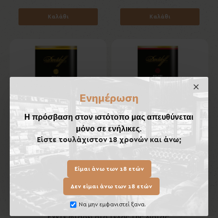
Καλάθι
Καλάθι
Ενημέρωση
Η πρόσβαση στον ιστότοπο μας απευθύνεται
μόνο σε ενήλικες.
Είστε τουλάχιστον 18 χρονών και άνω;
Davidoff Brazil 50gr
Davidoff Malawi 50gr
20,00€
20,00€
Είμαι άνω των 18 ετών
Καλάθι
Καλάθι
Δεν είμαι άνω των 18 ετών
Να μην εμφανιστεί ξανα.
Έχετε φτάσει στο τέλος της λίστας.