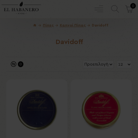
0
Πίπες
Καπνοί Πίπας
Davidoff
Davidoff
0