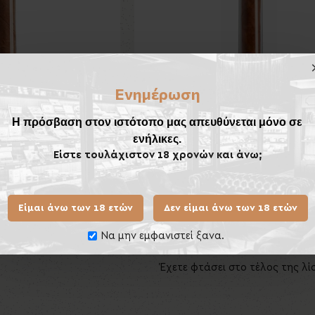
Ενημέρωση
Η πρόσβαση στον ιστότοπο μας απευθύνεται μόνο σε
ενήλικες.
Είστε τουλάχιστον 18 χρονών και άνω;
era Decimos
Guantanamera Cristales
,60€
16,15€
Είμαι άνω των 18 ετών
Δεν είμαι άνω των 18 ετών
λάθι
Καλάθι
Να μην εμφανιστεί ξανα.
Έχετε φτάσει στο τέλος της λί