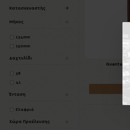
Κατασκευαστής
Μήκος
134mm
150mm
Δαχτυλίδι
Guantanam
10
38
41
Κα
Ένταση
Ελαφριά
Χώρα Προέλευσης