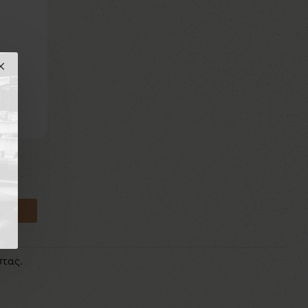
στας.