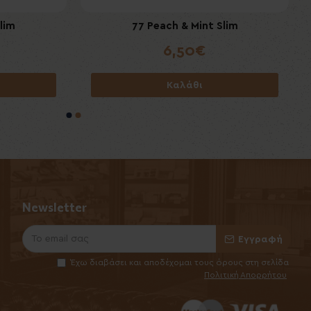
tra 5's
lim
PDR A Flores 1975 Gran Reserva
77 Peach & Mint Slim
Desflorado Puritos 6's
6,50€
29,00€
Καλάθι
Καλάθι
Newsletter
Εγγραφή
Έχω διαβάσει και αποδέχομαι τους όρους στη σελίδα
Πολιτική Απορρήτου