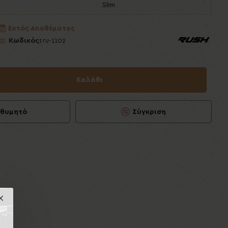
Slim
Εκτός Αποθέματος
Κωδικός:
ru-1102
Καλάθι
ιθυμητό
Σύγκριση