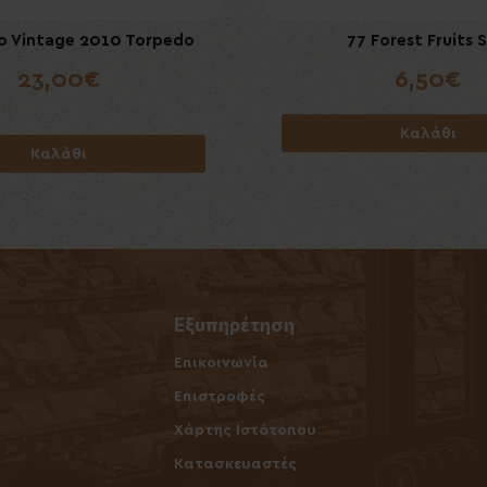
 Vintage 2010 Torpedo
 Black Currant Ice Slim
Villiger Premium No7 Suma
77 Forest Fruits S
23,00€
6,50€
7,50€
6,50€
Καλάθι
Καλάθι
Καλάθι
Καλάθι
Εξυπηρέτηση
Επικοινωνία
ν
Επιστροφές
Χάρτης Ιστότοπου
Κατασκευαστές