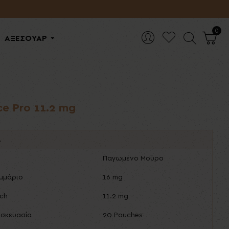
0
ΑΞΕΣΟΥΑΡ
ce Pro 11.2 mg
ά
Παγωμένο Μούρο
αμμάριο
16 mg
uch
11.2 mg
υσκευασία
20 Pouches