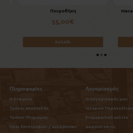
Al Capone Cigarillos Flame 10's (Filter)
Πουροθήκη
Macanudo
Al Cap
55,00€
4,20€
Καλάθι
Καλάθι
Πληροφορίες
Λογαριασμός
Η Εταιρεία
O Λογαριασμός μου
Τρόποι Αποστολής
Ιστορικό Παραγγελιώ
Τρόποι Πληρωμής
Ενημερωτικά Δελτία
Όροι Επιστροφών / Ακυρώσεων
Δωροεπιταγές