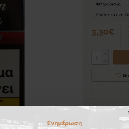
Φιλτραρισμα
Ποσότητα ανά Σ
3,30€
Επ
Ενημέρωση