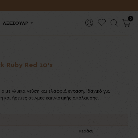
0
ΑΞΕΣΟΥΑΡ
ck Ruby Red 10's
llo με γλυκιά γεύση και ελαφριά ένταση. Ιδανικό για
η και ήρεμες στιγμές καπνιστικής απόλαυσης.
ά
Κεράσι