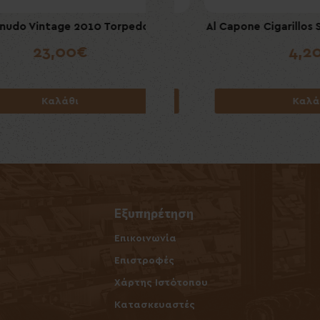
 Vintage 2010 Torpedo
one Cigarillos Original 10's
Al Capone Cigarillos Sunset 
Villiger Premium No7 Suma
(Filter)
23,00€
7,50€
4,20€
4,20€
Καλάθι
Καλάθι
Καλάθι
Καλάθι
Εξυπηρέτηση
Επικοινωνία
ν
Επιστροφές
Χάρτης Ιστότοπου
Κατασκευαστές