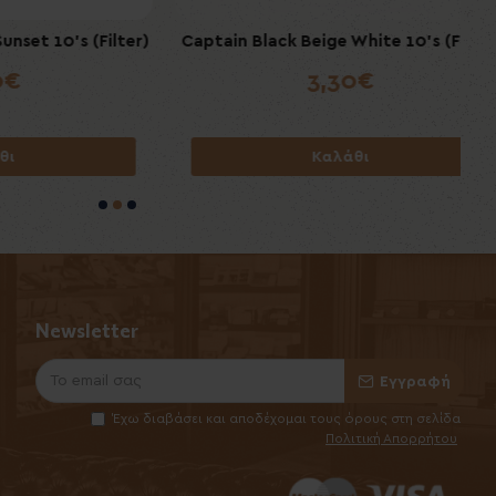
10's (Filter)
tra 5's
Captain Black Beige White 10's (Filter)
PDR A Flores 1975 Gran Reserva
Desflorado Puritos 6's
3,30€
29,00€
Καλάθι
Καλάθι
Newsletter
Εγγραφή
Έχω διαβάσει και αποδέχομαι τους όρους στη σελίδα
Πολιτική Απορρήτου