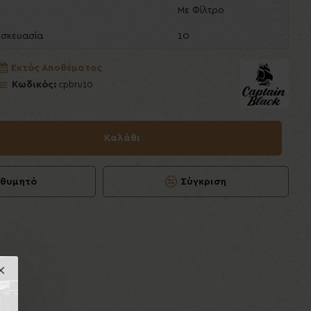
Με Φίλτρο
υσκευασία
10
Εκτός Αποθέματος
Κωδικός:
cpbru10
Καλάθι
ιθυμητό
Σύγκριση