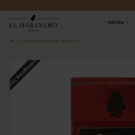
ΠΟΥΡΑ
Captain Black Ruby Red 10's
Εκτός Αποθέματος