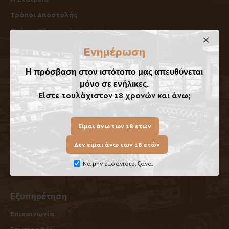
Τρόποι Αποστολής
Τρόποι Πληρωμής
Όροι Επιστροφών / Ακυρώσεων
Ενημέρωση
Όροι Χρήσης
Η πρόσβαση στον ιστότοπο μας απευθύνεται
μόνο σε ενήλικες.
Λογαριασμός
Είστε τουλάχιστον 18 χρονών και άνω;
O Λογαριασμός μου
Ιστορικό Παραγγελιών
Είμαι άνω των 18 ετών
Ενημερωτικά Δελτία
Δεν είμαι άνω των 18 ετών
Δωροεπιταγές
Να μην εμφανιστεί ξανα.
Πολιτική Cookies
Εξυπηρέτηση
Επικοινωνία