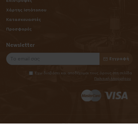
Επιστροφές
Χάρτης Ιστότοπου
Κατασκευαστές
Προσφορές
Newsletter
Εγγραφή
Έχω διαβάσει και αποδέχομαι τους όρους στη σελίδα
Πολιτική Απορρήτου
©2025 Elhabanero.gr
Handcrafted by