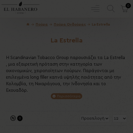
0
Πούρα
Πούρα Ονδούρας
La Estrella
La Estrella
Η Scandinavian Tobacco Group παρουσιάζει τα La Estrella
, μια εξαιρετική πρόταση στην κατηγορία των
οικονομικών, χειροποίητων πούρων. Παράγονται με
επιλεγμένα long filler καπνά υψηλής ποιότητας από την
Κολομβία, τη Νικαράγουα, την Ινδονησία και το
Εκουαδόρ.
Ο πολυεθνικός αυτός συνδυασμός προσφέρει μια
ελαφριά και ευχάριστη καπνιστική εμπειρία με
ισορροπημένο χαρακτήρα και απρόσμενα πλούσια γεύση.
0
Η εξαιρετικά προσιτή τιμή τους τα καθιστά ιδανική
επιλογή για καθημερινή απόλαυση, χωρίς συμβιβασμούς