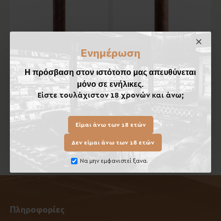
Ενημέρωση
La Estrella Solar Robusto
La Estrella Polar Robusto
8,00€
8,00€
Η πρόσβαση στον ιστότοπο μας απευθύνεται
μόνο σε ενήλικες.
Καλάθι
Καλάθι
Είστε τουλάχιστον 18 χρονών και άνω;
Είμαι άνω των 18 ετών
Έχετε φτάσει στο τέλος της λίστας.
Δεν είμαι άνω των 18 ετών
Να μην εμφανιστεί ξανα.
Πληροφορίες