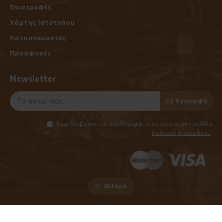
Επιστροφές
Χάρτης Ιστότοπου
Κατασκευαστές
Προσφορές
Newsletter
Εγγραφή
Έχω διαβάσει και αποδέχομαι τους όρους στη σελίδα
Πολιτική Απορρήτου
Φίλτρα
©2025 Elhabanero.gr
Handcrafted by