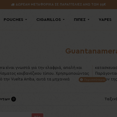
ΔΩΡΕΑΝ ΜΕΤΑΦΟΡΙΚΑ ΣΕ ΠΑΡΑΓΓΕΛΙΕΣ ΑΝΩ ΤΩΝ 95€
POUCHES
CIGARILLOS
ΠΙΠΕΣ
VAPES
Guantanamer
a είναι γνωστά για την ελαφριά, απαλή και
παρέχουν μια ήπια και ελαφρώς γλυκιά γεύση.
νίσματος κουβανέζικου τύπου. Χρησιμοποιώντας
ν Habanos S.A., τον επίσημο κατασκευαστή
 την Vuelta Arriba, αυτά τα μηχανικά
πούρων της
όντων
Ταξιν
0
Νέο