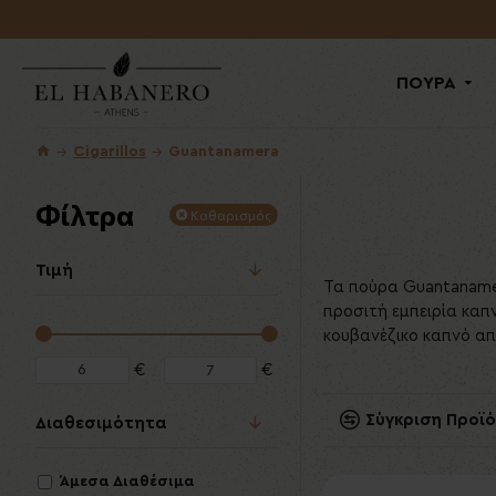
ΠΟΥΡΑ
Cigarillos
Guantanamera
Φίλτρα
Καθαρισμός
Τιμή
Τα πούρα Guantanamer
κατασκευασμένα πούρα 
προσιτή εμπειρία καπ
Παράγονται από τη
κουβανέζικο καπνό από
€
€
Σύγκριση Προϊ
Διαθεσιμότητα
Άμεσα Διαθέσιμα