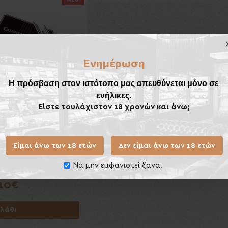
Ενημέρωση
Η πρόσβαση στον ιστότοπο μας απευθύνεται μόνο σε
ενήλικες.
Είστε τουλάχιστον 18 χρονών και άνω;
Είμαι άνω των 18 ετών
Δεν είμαι άνω των 18 ετών
Να μην εμφανιστεί ξανα.
a Puritos 5's
,10€
λάθι