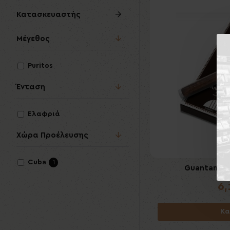
Κατασκευαστής
Μέγεθος
Puritos
Ένταση
Ελαφριά
Χώρα Προέλευσης
Cuba
1
Guantanamer
6
Κα