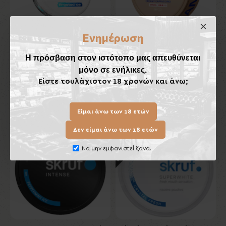
Ενημέρωση
PABLO Exclusive Frosted
LOOP Creamy Cappucino
Η πρόσβαση στον ιστότοπο μας απευθύνεται
Ice 16 mg
Strong
μόνο σε ενήλικες.
6,50€
6,50€
Είστε τουλάχιστον 18 χρονών και άνω;
Καλάθι
Καλάθι
Είμαι άνω των 18 ετών
Εκτός Αποθέματος
Δεν είμαι άνω των 18 ετών
Να μην εμφανιστεί ξανα.