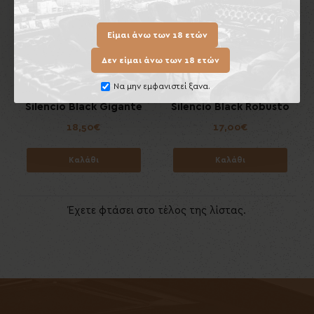
Είμαι άνω των 18 ετών
Δεν είμαι άνω των 18 ετών
Να μην εμφανιστεί ξανα.
Silencio Black Gigante
Silencio Black Robusto
18,50€
17,00€
Καλάθι
Καλάθι
Έχετε φτάσει στο τέλος της λίστας.