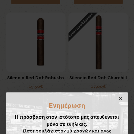
Εκτός Αποθέματος
Silencio Red Dot Robusto
Silencio Red Dot Churchill
15,50€
17,00€
Καλάθι
Καλάθι
Ενημέρωση
Εκτός Αποθέματος
Η πρόσβαση στον ιστότοπο μας απευθύνεται
μόνο σε ενήλικες.
Είστε τουλάχιστον 18 χρονών και άνω;