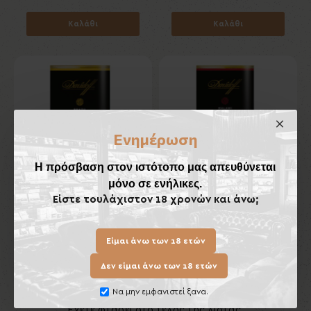
Καλάθι
Καλάθι
Ενημέρωση
Η πρόσβαση στον ιστότοπο μας απευθύνεται
μόνο σε ενήλικες.
Είστε τουλάχιστον 18 χρονών και άνω;
Davidoff Brazil 50gr
Davidoff Malawi 50gr
20,00€
20,00€
Είμαι άνω των 18 ετών
Καλάθι
Καλάθι
Δεν είμαι άνω των 18 ετών
Να μην εμφανιστεί ξανα.
Έχετε φτάσει στο τέλος της λίστας.