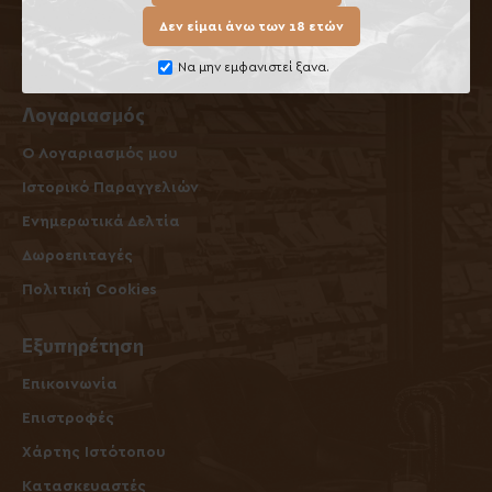
Όροι Επιστροφών / Ακυρώσεων
Δεν είμαι άνω των 18 ετών
Όροι Χρήσης
Να μην εμφανιστεί ξανα.
Λογαριασμός
O Λογαριασμός μου
Ιστορικό Παραγγελιών
Ενημερωτικά Δελτία
Δωροεπιταγές
Πολιτική Cookies
Εξυπηρέτηση
Επικοινωνία
Επιστροφές
Χάρτης Ιστότοπου
Κατασκευαστές