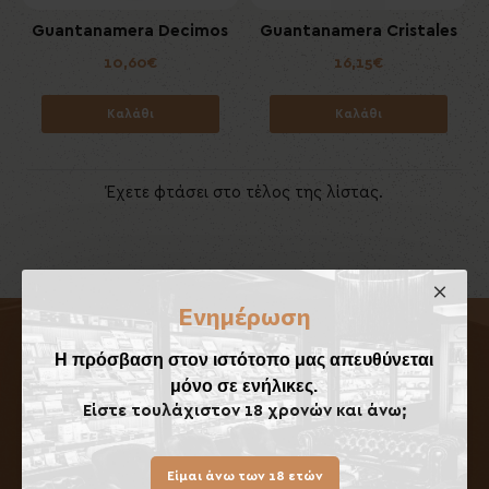
Guantanamera Decimos
Guantanamera Cristales
10,60€
16,15€
Καλάθι
Καλάθι
Έχετε φτάσει στο τέλος της λίστας.
Ενημέρωση
Η πρόσβαση στον ιστότοπο μας απευθύνεται
Πληροφορίες
μόνο σε ενήλικες.
Είστε τουλάχιστον 18 χρονών και άνω;
Η Εταιρεία
Τρόποι Αποστολής
Είμαι άνω των 18 ετών
Τρόποι Πληρωμής