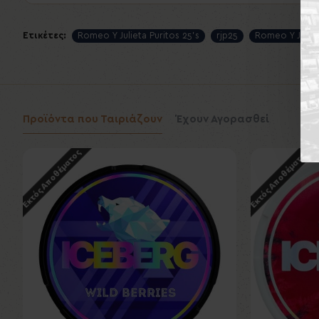
Ετικέτες:
Romeo Y Julieta Puritos 25's
rjp25
Romeo Y Julie
Προϊόντα που Ταιριάζουν
Έχουν Αγορασθεί
Εκτός Αποθέματος
Εκτός Αποθέματος