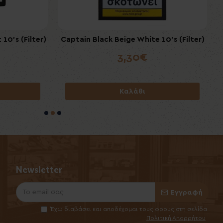
ng 50mg/gr
10's (Filter)
ICEBERG Apple Lemon Pineapple Extra
Captain Black Beige White 10's (Filter)
Strong 50mg/gr
3,30€
6,50€
Καλάθι
Καλάθι
Newsletter
Εγγραφή
Έχω διαβάσει και αποδέχομαι τους όρους στη σελίδα
Πολιτική Απορρήτου