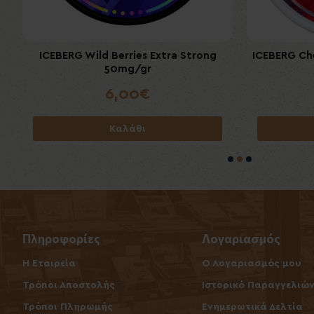
ICEBERG Wild Berries Extra Strong
Al Capone Cigarillos Flame 10's (Filter)
ICEBERG Ch
Al Cap
50mg/gr
4,20€
6,00€
Καλάθι
Καλάθι
Πληροφορίες
Λογαριασμός
Η Εταιρεία
O Λογαριασμός μου
Τρόποι Αποστολής
Ιστορικό Παραγγελιώ
Τρόποι Πληρωμής
Ενημερωτικά Δελτία