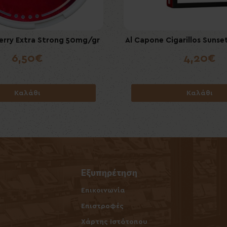
erry Extra Strong 50mg/gr
one Cigarillos Original 10's
ICEBERG Menthol Extra Stro
Al Capone Cigarillos Sunset 
(Filter)
6,50€
6,00€
4,20€
4,20€
Καλάθι
Καλάθι
Καλάθι
Καλάθι
Εξυπηρέτηση
Επικοινωνία
ν
Επιστροφές
Χάρτης Ιστότοπου