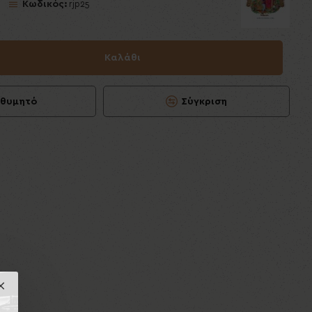
Κωδικός:
rjp25
Καλάθι
ιθυμητό
Σύγκριση