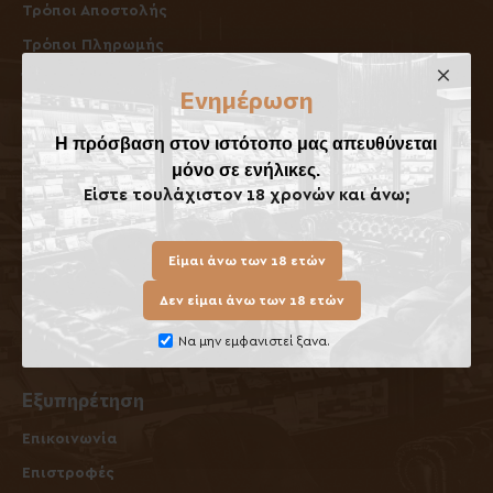
Τρόποι Αποστολής
Τρόποι Πληρωμής
Όροι Επιστροφών / Ακυρώσεων
Ενημέρωση
Όροι Χρήσης
Η πρόσβαση στον ιστότοπο μας απευθύνεται
Λογαριασμός
μόνο σε ενήλικες.
Είστε τουλάχιστον 18 χρονών και άνω;
O Λογαριασμός μου
Ιστορικό Παραγγελιών
Είμαι άνω των 18 ετών
Ενημερωτικά Δελτία
Δεν είμαι άνω των 18 ετών
Δωροεπιταγές
Να μην εμφανιστεί ξανα.
Πολιτική Cookies
Εξυπηρέτηση
Επικοινωνία
Επιστροφές