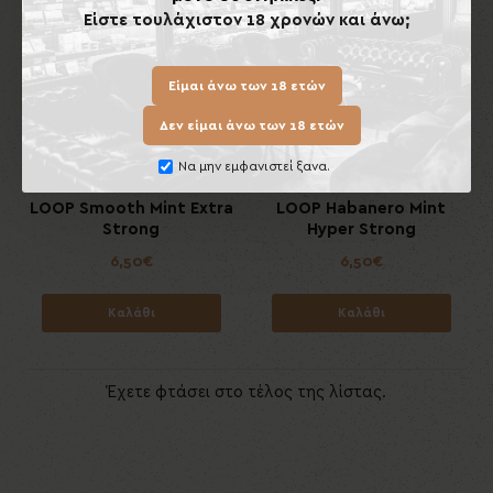
Εκτός Αποθέματος
Είστε τουλάχιστον 18 χρονών και άνω;
Είμαι άνω των 18 ετών
Δεν είμαι άνω των 18 ετών
Να μην εμφανιστεί ξανα.
LOOP Smooth Mint Extra
LOOP Habanero Mint
Strong
Hyper Strong
6,50€
6,50€
Καλάθι
Καλάθι
Έχετε φτάσει στο τέλος της λίστας.