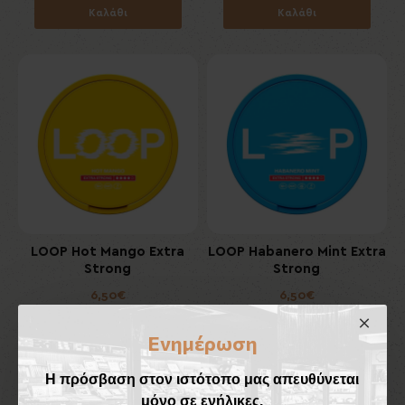
Καλάθι
Καλάθι
LOOP Hot Mango Extra
LOOP Habanero Mint Extra
Strong
Strong
6,50€
6,50€
Ενημέρωση
Καλάθι
Καλάθι
Η πρόσβαση στον ιστότοπο μας απευθύνεται
μόνο σε ενήλικες.