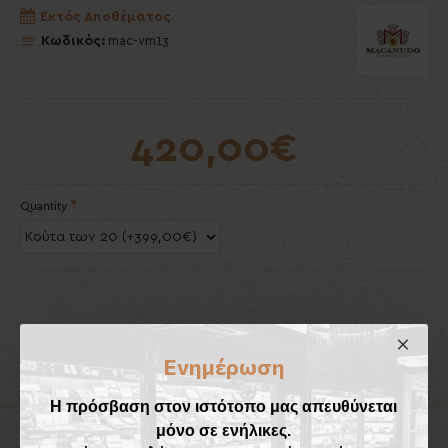
Εκτός Αποθέματος
Κωδικός:
mac-vm13
420,00€
Quantity
Ενημέρωση
Η πρόσβαση στον ιστότοπο μας απευθύνεται
μόνο σε ενήλικες.
Προϊόντα που Ταιριάζουν
Έχουν Αγορασθεί