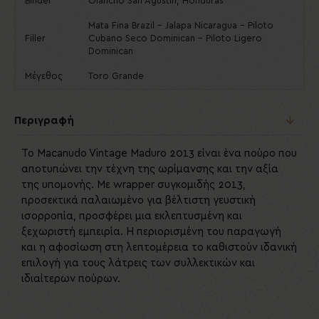
Binder
Olancho San Agustin, Honduras
Mata Fina Brazil - Jalapa Nicaragua - Piloto
Filler
Cubano Seco Dominican - Piloto Ligero
Dominican
Μέγεθος
Toro Grande
Περιγραφή
Το Macanudo Vintage Maduro 2013 είναι ένα πούρο που
αποτυπώνει την τέχνη της ωρίμανσης και την αξία
της υπομονής. Με wrapper συγκομιδής 2013,
προσεκτικά παλαιωμένο για βέλτιστη γευστική
ισορροπία, προσφέρει μια εκλεπτυσμένη και
ξεχωριστή εμπειρία. Η περιορισμένη του παραγωγή
και η αφοσίωση στη λεπτομέρεια το καθιστούν ιδανική
επιλογή για τους λάτρεις των συλλεκτικών και
ιδιαίτερων πούρων.