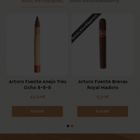
Ίδιας Κατηγορίας
Ίδιου Κατασκευαστή
Εκτός Αποθέματος
8
Arturo Fuente Anejo Tres
Arturo Fuente Brevas
Ocho 8-8-8
Royal Maduro
41,20€
6,70€
Καλάθι
Καλάθι