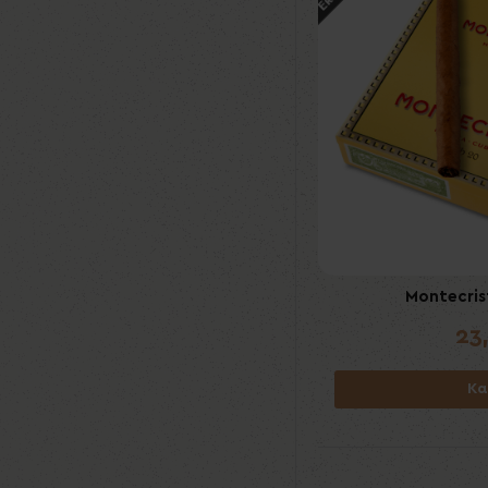
Montecris
23
Κα