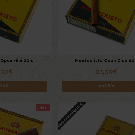
Open Mini 20's
Montecristo Open Club 20
,30€
23,30€
λάθι
Καλάθι
Εκτός Αποθέματος
Νέο