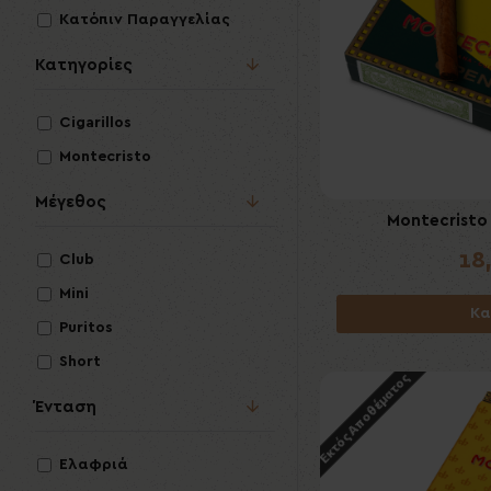
Κατόπιν Παραγγελίας
Κατηγορίες
Cigarillos
Montecristo
Μέγεθος
Montecristo 
18
Club
Mini
Κα
Puritos
Short
Εκτός Αποθέματος
Ένταση
Ελαφριά