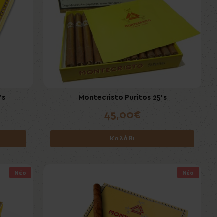
's
Montecristo Puritos 25's
45,00€
Καλάθι
Νέο
Νέο