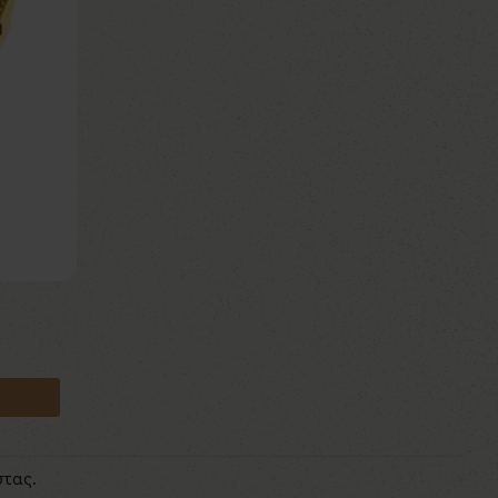
στας.