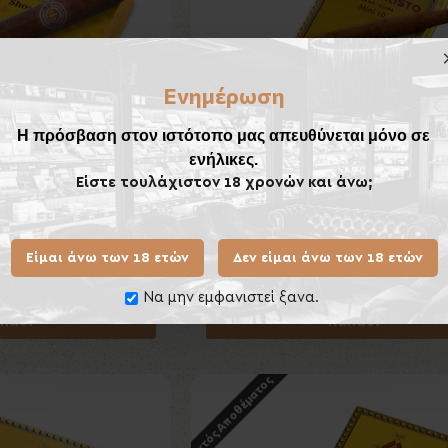
Ενημέρωση
Η πρόσβαση στον ιστότοπο μας απευθύνεται μόνο σε
ενήλικες.
Είστε τουλάχιστον 18 χρονών και άνω;
o Short 10's
Montecristo Mini 10's
Είμαι άνω των 18 ετών
Δεν είμαι άνω των 18 ετών
,60€
10,00€
Να μην εμφανιστεί ξανα.
λάθι
Καλάθι
Εκτός Αποθέματος