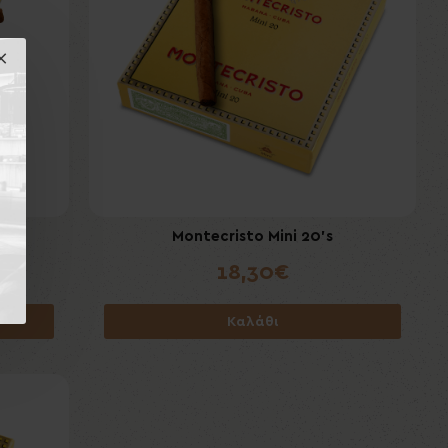
Montecristo Mini 20's
18,30€
Καλάθι