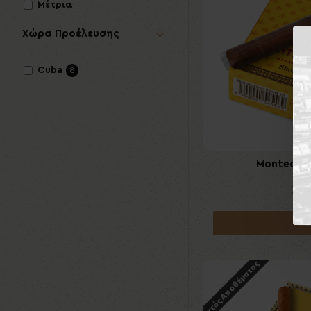
Μέτρια
Χώρα Προέλευσης
Cuba
8
Montecrist
16
Κα
Εκτός Αποθέματος