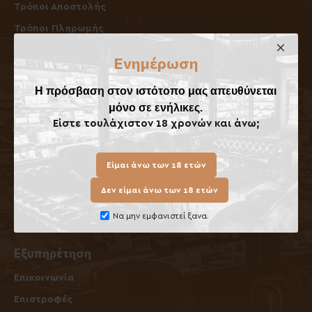
Τρόποι Αποστολής
Τρόποι Πληρωμής
Όροι Επιστροφών / Ακυρώσεων
Ενημέρωση
Όροι Χρήσης
Η πρόσβαση στον ιστότοπο μας απευθύνεται
Λογαριασμός
μόνο σε ενήλικες.
Είστε τουλάχιστον 18 χρονών και άνω;
O Λογαριασμός μου
Ιστορικό Παραγγελιών
Είμαι άνω των 18 ετών
Ενημερωτικά Δελτία
Δεν είμαι άνω των 18 ετών
Δωροεπιταγές
Να μην εμφανιστεί ξανα.
Πολιτική Cookies
Εξυπηρέτηση
Επικοινωνία
Επιστροφές