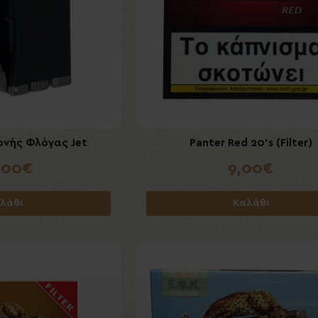
νής Φλόγας Jet
Panter Red 20's (Filter)
,00€
9,00€
λάθι
Καλάθι