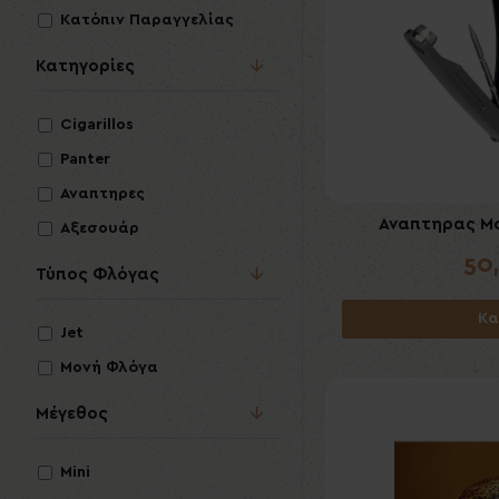
Κατόπιν Παραγγελίας
Κατηγορίες
Cigarillos
Panter
Αναπτηρες
Αναπτηρας Μο
Αξεσουάρ
50
Τύπος Φλόγας
Κα
Jet
Μονή Φλόγα
Μέγεθος
Mini