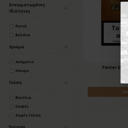
Ενσωματωμένες
Ιδιότητες
Punch
Βελόνα
Χρώμα
Ασημενιο
Panter Deser
Μαυρο
9
Γεύση
Κα
Βανίλια
Καφές
Χωρίς Γεύση
Ένταση