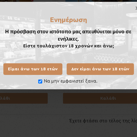
Ενημέρωση
Η πρόσβαση στον ιστότοπο μας απευθύνεται μόνο σε
ενήλικες.
Είστε τουλάχιστον 18 χρονών και άνω;
Είμαι άνω των 18 ετών
Δεν είμαι άνω των 18 ετών
t 20's (Filter)
Panter Blue 20's
Να μην εμφανιστεί ξανα.
,00€
9,00€
λάθι
Καλάθι
Έχετε φτάσει στο τέλος της λί