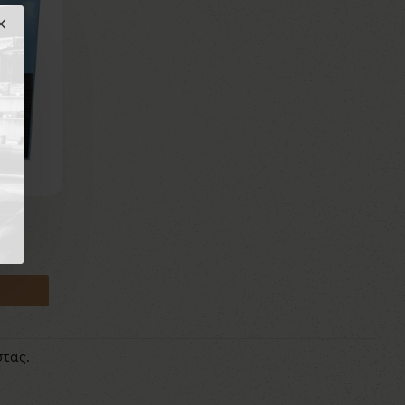
στας.