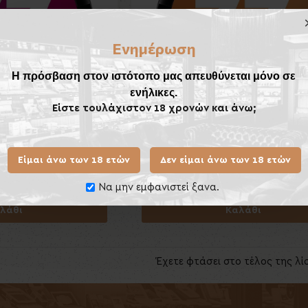
Ενημέρωση
Η πρόσβαση στον ιστότοπο μας απευθύνεται μόνο σε
ενήλικες.
Είστε τουλάχιστον 18 χρονών και άνω;
 Fruits Slim
77 Peach & Mint Slim
Είμαι άνω των 18 ετών
Δεν είμαι άνω των 18 ετών
,50€
6,50€
Να μην εμφανιστεί ξανα.
λάθι
Καλάθι
Έχετε φτάσει στο τέλος της λί