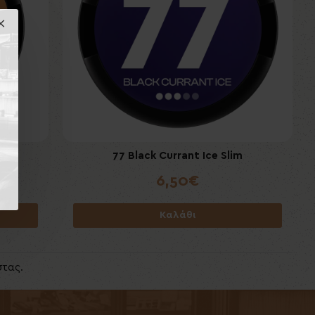
77 Black Currant Ice Slim
6,50€
Καλάθι
στας.