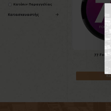
Κατόπιν Παραγγελίας
Κατασκευαστής
77 Forest
6
Κα