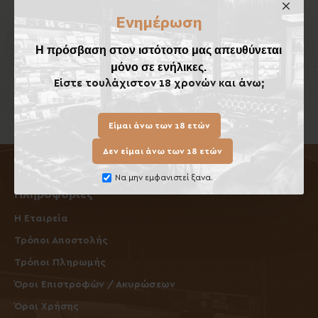
Ενημέρωση
Καλάθι
Η πρόσβαση στον ιστότοπο μας απευθύνεται
μόνο σε ενήλικες.
Έχετε φτάσει στο τέλος της λίστας.
Είστε τουλάχιστον 18 χρονών και άνω;
Είμαι άνω των 18 ετών
Δεν είμαι άνω των 18 ετών
Να μην εμφανιστεί ξανα.
Πληροφορίες
Η Εταιρεία
Τρόποι Αποστολής
Τρόποι Πληρωμής
Όροι Επιστροφών / Ακυρώσεων
Όροι Χρήσης