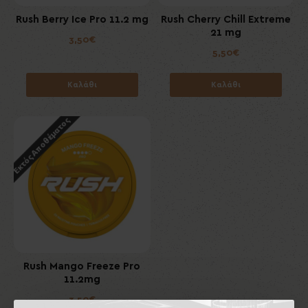
Rush Berry Ice Pro 11.2 mg
Rush Cherry Chill Extreme
21 mg
3,50€
5,50€
Καλάθι
Καλάθι
Εκτός Αποθέματος
Rush Mango Freeze Pro
11.2mg
3,50€