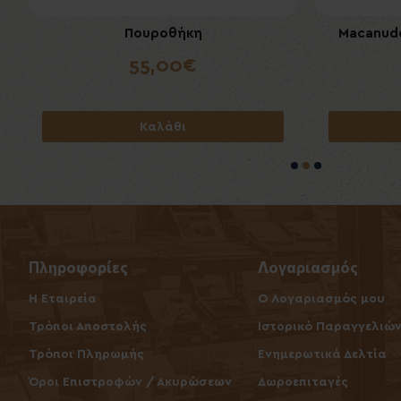
Πουροθήκη
Macanudo
Boveda H
55,00€
Καλάθι
Πληροφορίες
Λογαριασμός
Η Εταιρεία
O Λογαριασμός μου
Τρόποι Αποστολής
Ιστορικό Παραγγελιώ
Τρόποι Πληρωμής
Ενημερωτικά Δελτία
Όροι Επιστροφών / Ακυρώσεων
Δωροεπιταγές