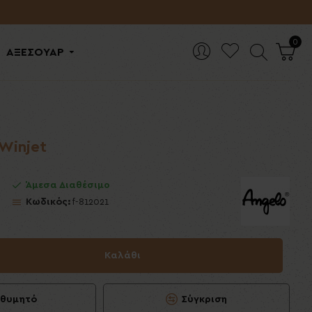
0
ΑΞΕΣΟΥΑΡ
Winjet
Άμεσα Διαθέσιμο
Κωδικός:
f-812021
Καλάθι
ιθυμητό
Σύγκριση