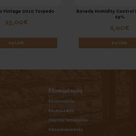
 Vintage 2010 Torpedo
umidity Control Packet 60gr
Villiger Premium No7 Suma
Boveda Humidity Control 
65%
69%
23,00€
7,50€
6,00€
6,00€
Καλάθι
Καλάθι
Καλάθι
Καλάθι
Εξυπηρέτηση
Επικοινωνία
ν
Επιστροφές
Χάρτης Ιστότοπου
Κατασκευαστές