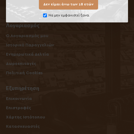
Όροι Επιστροφών / Ακυρώσεων
Δεν είμαι άνω των 18 ετών
Όροι Χρήσης
Να μην εμφανιστεί ξανα.
Λογαριασμός
O Λογαριασμός μου
Ιστορικό Παραγγελιών
Ενημερωτικά Δελτία
Δωροεπιταγές
Πολιτική Cookies
Εξυπηρέτηση
Επικοινωνία
Επιστροφές
Χάρτης Ιστότοπου
Κατασκευαστές