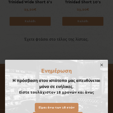
Trinidad Wide Short 6's
Trinidad Short 10's
23,20€
23,20€
Καλάθι
Καλάθι
Έχετε φτάσει στο τέλος της λίστας.
Ενημέρωση
Η πρόσβαση στον ιστότοπο μας απευθύνεται
Πληροφορίες
μόνο σε ενήλικες.
Η Εταιρεία
Είστε τουλάχιστον 18 χρονών και άνω;
Τρόποι Αποστολής
Τρόποι Πληρωμής
Είμαι άνω των 18 ετών