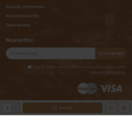
Χάρτης Ιστότοπου
Κατασκευαστές
Προσφορές
Newsletter
Εγγραφή
Έχω διαβάσει και αποδέχομαι τους όρους στη σελίδα
Πολιτική Απορρήτου
Καλάθι
©2025 Elhabanero.gr
Handcrafted by