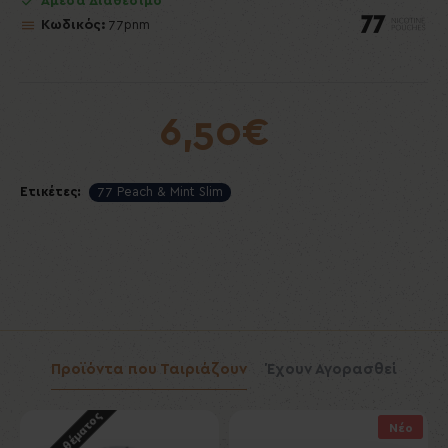
Άμεσα Διαθέσιμο
Κωδικός:
77pnm
6,50€
Ετικέτες:
77 Peach & Mint Slim
Προϊόντα που Ταιριάζουν
Έχουν Αγορασθεί
Νέο