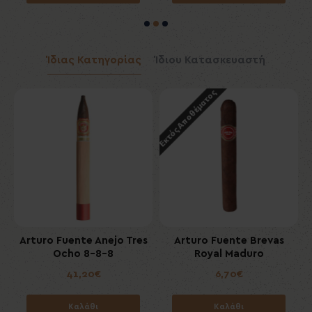
Ίδιας Κατηγορίας
Ίδιου Κατασκευαστή
Εκτός Αποθέματος
8
Arturo Fuente Anejo Tres
Arturo Fuente Brevas
Ocho 8-8-8
Royal Maduro
41,20€
6,70€
Καλάθι
Καλάθι