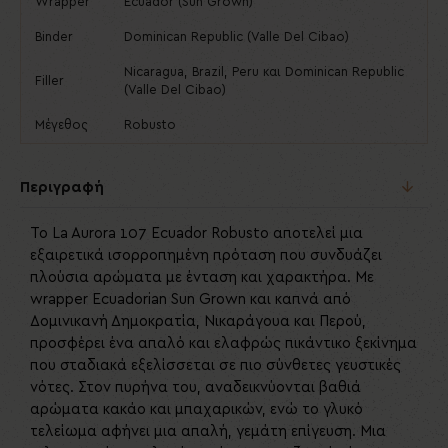
Wrapper
Ecuador (Sun Grown)
Binder
Dominican Republic (Valle Del Cibao)
Nicaragua, Brazil, Peru και Dominican Republic
Filler
(Valle Del Cibao)
Μέγεθος
Robusto
Περιγραφή
Το La Aurora 107 Ecuador Robusto αποτελεί μια
εξαιρετικά ισορροπημένη πρόταση που συνδυάζει
πλούσια αρώματα με ένταση και χαρακτήρα. Με
wrapper Ecuadorian Sun Grown και καπνά από
Δομινικανή Δημοκρατία, Νικαράγουα και Περού,
προσφέρει ένα απαλό και ελαφρώς πικάντικο ξεκίνημα
που σταδιακά εξελίσσεται σε πιο σύνθετες γευστικές
νότες. Στον πυρήνα του, αναδεικνύονται βαθιά
αρώματα κακάο και μπαχαρικών, ενώ το γλυκό
τελείωμα αφήνει μια απαλή, γεμάτη επίγευση. Μια