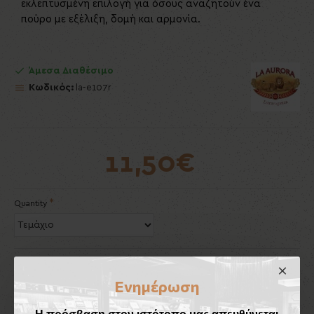
εκλεπτυσμένη επιλογή για όσους αναζητούν ένα
πούρο με εξέλιξη, δομή και αρμονία.
Άμεσα Διαθέσιμο
Κωδικός:
la-e107r
11,50€
Quantity
Ενημέρωση