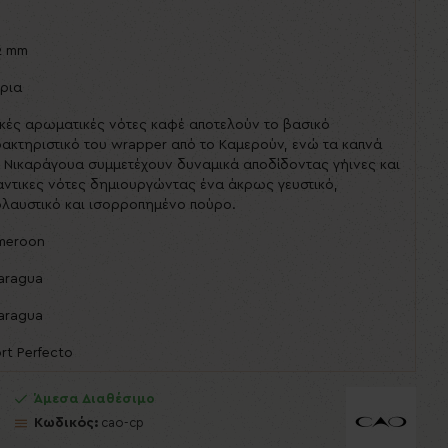
2 mm
ρια
κές αρωματικές νότες καφέ αποτελούν το βασικό
ακτηριστικό του wrapper από το Καμερούν, ενώ τα καπνά
 Νικαράγουα συμμετέχουν δυναμικά αποδίδοντας γήινες και
άντικες νότες δημιουργώντας ένα άκρως γευστικό,
λαυστικό και ισορροπημένο πούρο.
meroon
aragua
aragua
rt Perfecto
Άμεσα Διαθέσιμο
Κωδικός:
cao-cp