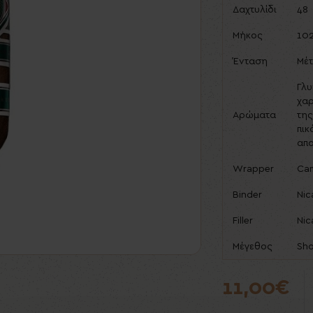
Δαχτυλίδι
48
Μήκος
10
Ένταση
Μέτ
Γλυ
χαρ
Αρώματα
της
πικ
απο
Wrapper
Ca
Binder
Nic
Filler
Nic
Μέγεθος
Sho
11,00€