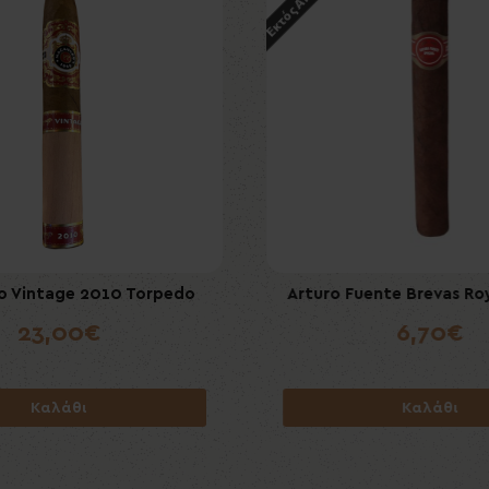
 Vintage 2010 Torpedo
uente Anejo Tres Ocho 8-8-8
Villiger Premium No7 Suma
Arturo Fuente Brevas Ro
23,00€
41,20€
7,50€
6,70€
Καλάθι
Καλάθι
Καλάθι
Καλάθι