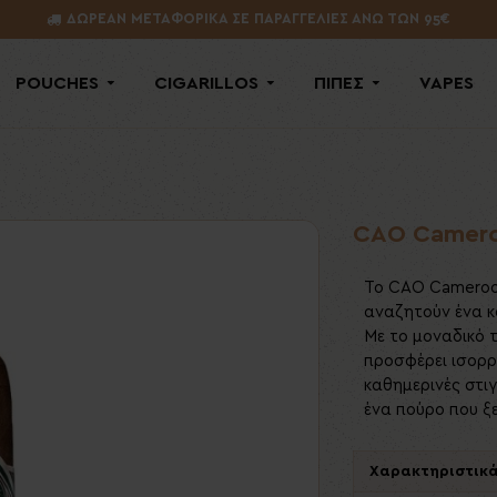
ΔΩΡΕΑΝ ΜΕΤΑΦΟΡΙΚΑ ΣΕ ΠΑΡΑΓΓΕΛΙΕΣ ΑΝΩ ΤΩΝ 95€
POUCHES
CIGARILLOS
ΠΙΠΕΣ
VAPES
CAO Camero
Το CAO Cameroon
αναζητούν ένα κ
Με το μοναδικό 
προσφέρει ισορρ
καθημερινές στι
ένα πούρο που ξε
Χαρακτηριστικ