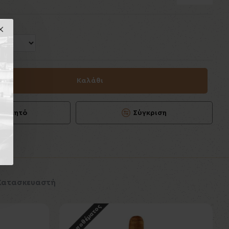
Καλάθι
ιθυμητό
Σύγκριση
 Κατασκευαστή
Εκτός Αποθέματος
Εκτός Αποθέματος