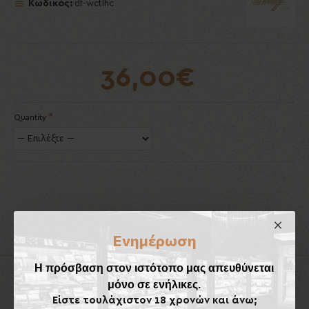
Κωδικός:
df-wctlhc
36,00€
Quantity
Ενημέρωση
Η πρόσβαση στον ιστότοπο μας απευθύνεται
Προϊόντα που Ταιριάζουν
Έχουν Αγορασθεί
μόνο σε ενήλικες.
Είστε τουλάχιστον 18 χρονών και άνω;