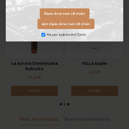
Είμαι άνω των 18 ετών
Δεν είμαι άνω των 18 ετών
Να μην εμφανιστεί ξανα.
La Aurora Dominicana
KILLA Apple
Robusto
6,50€
17,50€
Καλάθι
Καλάθι
Ίδιας Κατηγορίας
Ίδιου Κατασκευαστή