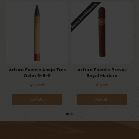
Εκτός Αποθέματος
8
Arturo Fuente Anejo Tres
Arturo Fuente Brevas
Ocho 8-8-8
Royal Maduro
41,20€
6,70€
Καλάθι
Καλάθι