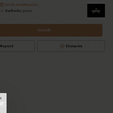
Εκτός Αποθέματος
Κωδικός:
garip9
Καλάθι
ιθυμητό
Σύγκριση