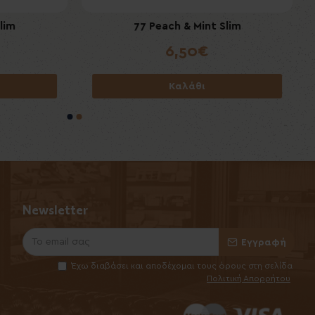
ng 50mg/gr
lim
ICEBERG Apple Lemon Pineapple Extra
77 Peach & Mint Slim
Strong 50mg/gr
6,50€
6,50€
Καλάθι
Καλάθι
Newsletter
Εγγραφή
Έχω διαβάσει και αποδέχομαι τους όρους στη σελίδα
Πολιτική Απορρήτου