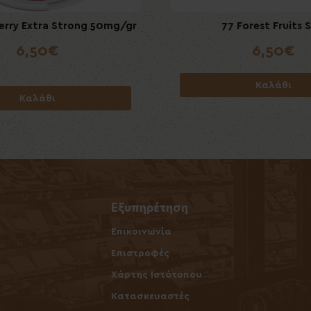
erry Extra Strong 50mg/gr
 Black Currant Ice Slim
ICEBERG Menthol Extra Stro
77 Forest Fruits S
6,50€
6,50€
6,00€
6,50€
Καλάθι
Καλάθι
Καλάθι
Καλάθι
Εξυπηρέτηση
Επικοινωνία
ν
Επιστροφές
Χάρτης Ιστότοπου
Κατασκευαστές