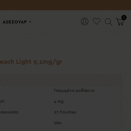
0
ΑΞΕΣΟΥΑΡ
Peach Light 9,1mg/gr
ά
Παγωμένο ροδάκινο
uch
4 mg
υσκευασία
27 Pouches
Slim