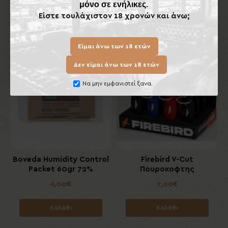
μόνο σε ενήλικες.
Είστε τουλάχιστον 18 χρονών και άνω;
Ίδιας Κατηγορίας
Είμαι άνω των 18 ετών
Εκ
Δεν είμαι άνω των 18 ετών
Να μην εμφανιστεί ξανα.
l
Boveda Humidity Control
Firebird V-Cut
Packet 60gr 72%
Πουροκοφτης
6,00€
7,00€
Καλάθι
Καλάθι