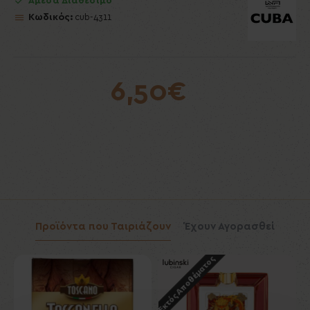
Άμεσα Διαθέσιμο
Κωδικός:
cub-4311
6,50€
Προϊόντα που Ταιριάζουν
Έχουν Αγορασθεί
Εκτός Αποθέματος
Εκ