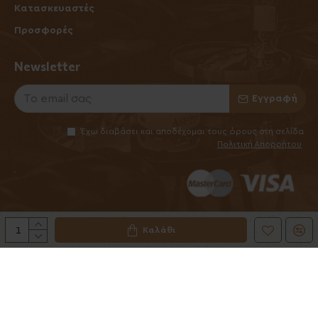
Κατασκευαστές
Προσφορές
Newsletter
Εγγραφή
Έχω διαβάσει και αποδέχομαι τους όρους στη σελίδα
Πολιτική Απορρήτου
Καλάθι
©2025 Elhabanero.gr
Handcrafted by