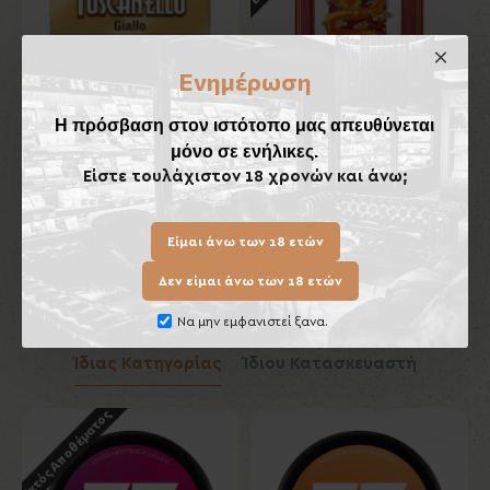
Ενημέρωση
Η πρόσβαση στον ιστότοπο μας απευθύνεται
μόνο σε ενήλικες.
Toscanello Giallo
Κεραμικό Τασάκι Πούρων
Lubinski
Είστε τουλάχιστον 18 χρονών και άνω;
7,70€
70,00€
Είμαι άνω των 18 ετών
Καλάθι
Καλάθι
Δεν είμαι άνω των 18 ετών
Να μην εμφανιστεί ξανα.
Ίδιας Κατηγορίας
Ίδιου Κατασκευαστή
Εκτός Αποθέματος