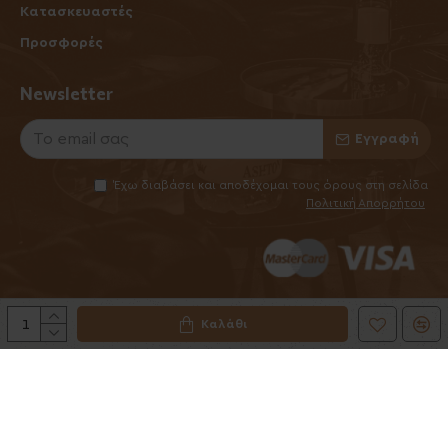
Κατασκευαστές
Προσφορές
Newsletter
Εγγραφή
Έχω διαβάσει και αποδέχομαι τους όρους στη σελίδα
Πολιτική Απορρήτου
Καλάθι
©2025 Elhabanero.gr
Handcrafted by