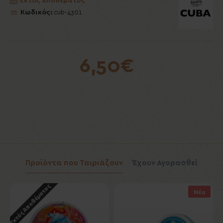
Εκτός Αποθέματος
Κωδικός:
cub-4301
6,50€
Προϊόντα που Ταιριάζουν
Έχουν Αγορασθεί
Εκτός Αποθέματος
Εκ
Νέο