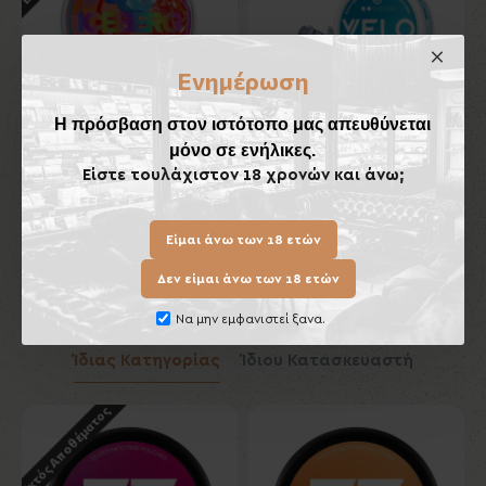
Ενημέρωση
Η πρόσβαση στον ιστότοπο μας απευθύνεται
μόνο σε ενήλικες.
ICEBERG Gummy Bears
VELO Smooth Peppermint
Extreme 50mg/gr
Mini 6 mg
Είστε τουλάχιστον 18 χρονών και άνω;
6,00€
4,50€
Είμαι άνω των 18 ετών
Καλάθι
Καλάθι
Δεν είμαι άνω των 18 ετών
Να μην εμφανιστεί ξανα.
Ίδιας Κατηγορίας
Ίδιου Κατασκευαστή
Εκτός Αποθέματος