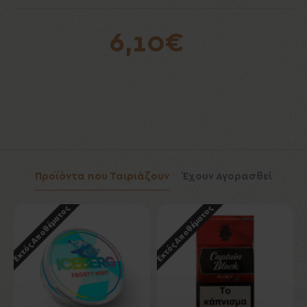
6,10€
Προϊόντα που Ταιριάζουν
Έχουν Αγορασθεί
Εκτός Αποθέματος
Εκτός Αποθέματος
Εκ