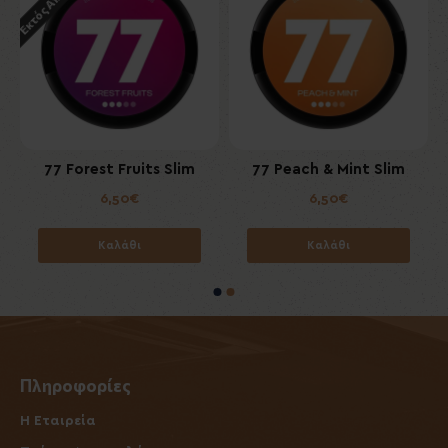
m
77 Forest Fruits Slim
77 Peach & Mint Slim
6,50€
6,50€
Καλάθι
Καλάθι
Πληροφορίες
Η Εταιρεία