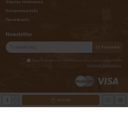
Χάρτης Ιστότοπου
Κατασκευαστές
Προσφορές
Newsletter
Εγγραφή
Έχω διαβάσει και αποδέχομαι τους όρους στη σελίδα
Πολιτική Απορρήτου
Καλάθι
©2025 Elhabanero.gr
Handcrafted by