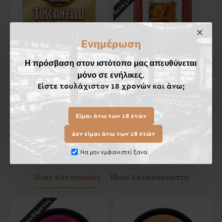
Ενημέρωση
Η πρόσβαση στον ιστότοπο μας απευθύνεται
μόνο σε ενήλικες.
Toscanello Giallo
Κεραμικό Τασάκι Πούρων
Είστε τουλάχιστον 18 χρονών και άνω;
Lubinski
7,70€
70,00€
Είμαι άνω των 18 ετών
Καλάθι
Καλάθι
Δεν είμαι άνω των 18 ετών
Να μην εμφανιστεί ξανα.
Ίδιας Κατηγορίας
Ίδιου Κατασκευαστή
Εκτός Αποθέματος