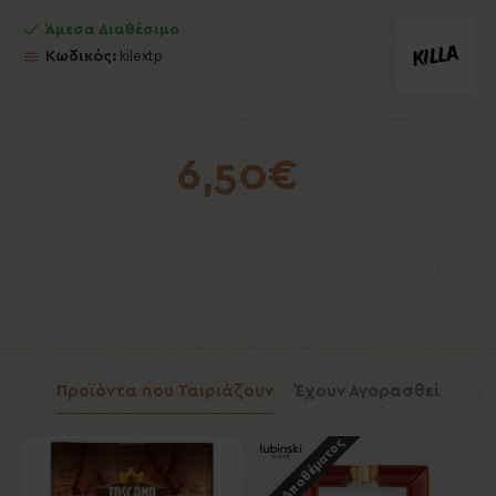
Άμεσα Διαθέσιμο
Κωδικός:
kilextp
6,50€
Προϊόντα που Ταιριάζουν
Έχουν Αγορασθεί
Εκτός Αποθέματος
Εκ