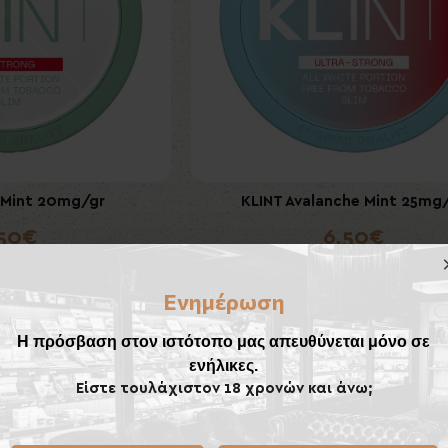
 Mint 20mg/gr
KLINT Avalanche Mint 25mg
,50€
6,50€
λάθι
Καλάθι
Ενημέρωση
Η πρόσβαση στον ιστότοπο μας απευθύνεται μόνο σε
ενήλικες.
Είστε τουλάχιστον 18 χρονών και άνω;