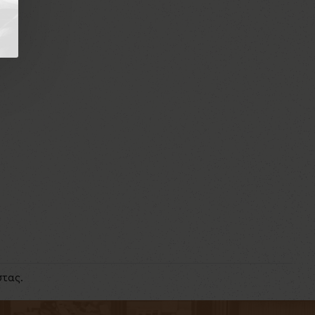
στας.