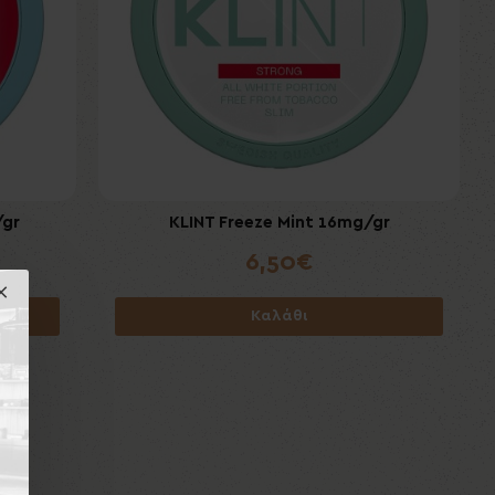
/gr
KLINT Freeze Mint 16mg/gr
6,50€
Καλάθι