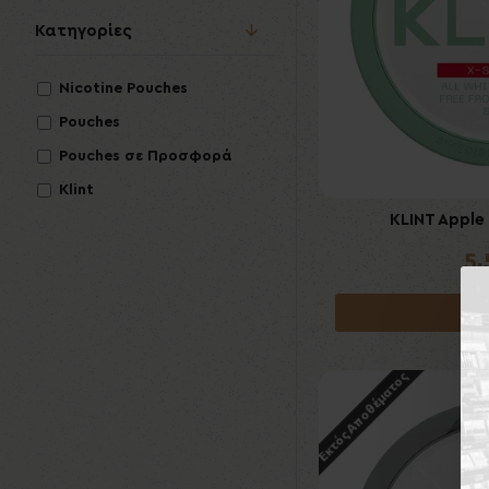
Κατηγορίες
Nicotine Pouches
Pouches
Pouches σε Προσφορά
Klint
KLINT Apple
5
Κα
Εκτός Αποθέματος