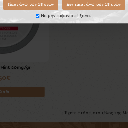
Είμαι άνω των 18 ετών
Δεν είμαι άνω των 18 ετών
Να μην εμφανιστεί ξανα.
c Mint 20mg/gr
,50€
λάθι
Έχετε φτάσει στο τέλος της λί