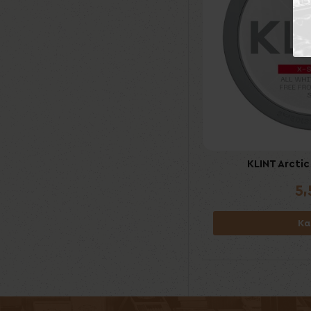
KLINT Arcti
5
Κα