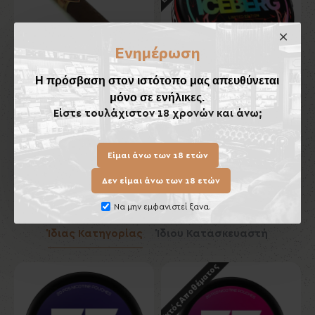
Ενημέρωση
Η πρόσβαση στον ιστότοπο μας απευθύνεται
μόνο σε ενήλικες.
ar
Principes Maduro Robusto
ICEBERG Raspberry Gum
Extreme 50mg/gr
Είστε τουλάχιστον 18 χρονών και άνω;
5,50€
6,00€
Είμαι άνω των 18 ετών
Καλάθι
Καλάθι
Δεν είμαι άνω των 18 ετών
Να μην εμφανιστεί ξανα.
Ίδιας Κατηγορίας
Ίδιου Κατασκευαστή
Εκτός Αποθέματος