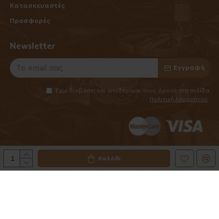
Κατασκευαστές
Προσφορές
Newsletter
Εγγραφή
Έχω διαβάσει και αποδέχομαι τους όρους στη σελίδα
Πολιτική Απορρήτου
Καλάθι
©2025 Elhabanero.gr
Handcrafted by