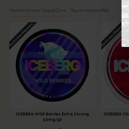
Προϊόντα που Ταιριάζουν
Έχουν Αγορασθεί
Εκτός Αποθέματος
Εκτός Αποθέματος
Εκτός Αποθέματ
ICEBERG Wild Berries Extra Strong
ICEBERG Cher
Boveda H
50mg/gr