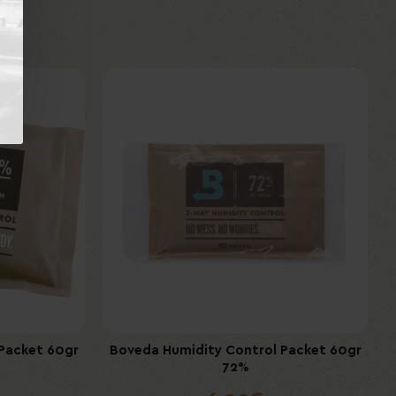
Εκτός Αποθέματος
 50mg/gr
Packet 60gr
ICEBERG Apple Lemon Pineapple Extra
Boveda Humidity Control Packet 60gr
Strong 50mg/gr
72%