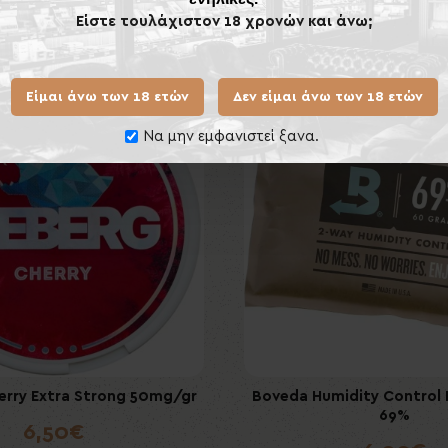
Είστε τουλάχιστον 18 χρονών και άνω;
Ίδιας Κατηγορίας
ος
Εκτός Αποθέματος
Είμαι άνω των 18 ετών
Δεν είμαι άνω των 18 ετών
Να μην εμφανιστεί ξανα.
ry Extra Strong 50mg/gr
umidity Control Packet 60gr
ICEBERG Menthol Extra Strong
Boveda Humidity Control 
65%
69%
6,50€
6,00€