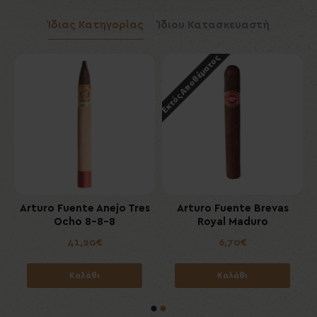
Ίδιας Κατηγορίας
Ίδιου Κατασκευαστή
Εκτός Αποθέματος
8
Arturo Fuente Anejo Tres
Arturo Fuente Brevas
Ocho 8-8-8
Royal Maduro
41,20€
6,70€
Καλάθι
Καλάθι