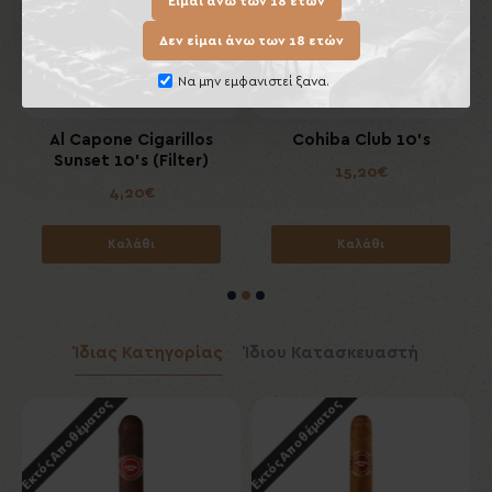
Είμαι άνω των 18 ετών
Δεν είμαι άνω των 18 ετών
Να μην εμφανιστεί ξανα.
Al Capone Cigarillos
Cohiba Club 10's
Sunset 10's (Filter)
15,20€
4,20€
Καλάθι
Καλάθι
Ίδιας Κατηγορίας
Ίδιου Κατασκευαστή
Εκτός Αποθέματος
Εκτός Αποθέματος