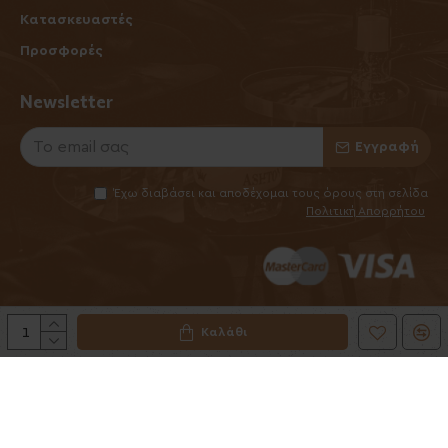
Κατασκευαστές
Προσφορές
Newsletter
Εγγραφή
Έχω διαβάσει και αποδέχομαι τους όρους στη σελίδα
Πολιτική Απορρήτου
Καλάθι
©2025 Elhabanero.gr
Handcrafted by