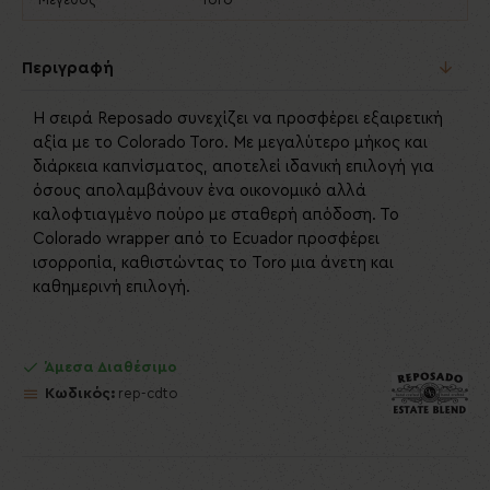
Μέγεθος
Toro
Περιγραφή
Η σειρά Reposado συνεχίζει να προσφέρει εξαιρετική
αξία με το Colorado Toro. Με μεγαλύτερο μήκος και
διάρκεια καπνίσματος, αποτελεί ιδανική επιλογή για
όσους απολαμβάνουν ένα οικονομικό αλλά
καλοφτιαγμένο πούρο με σταθερή απόδοση. Το
Colorado wrapper από το Ecuador προσφέρει
ισορροπία, καθιστώντας το Toro μια άνετη και
καθημερινή επιλογή.
Άμεσα Διαθέσιμο
Κωδικός:
rep-cdto