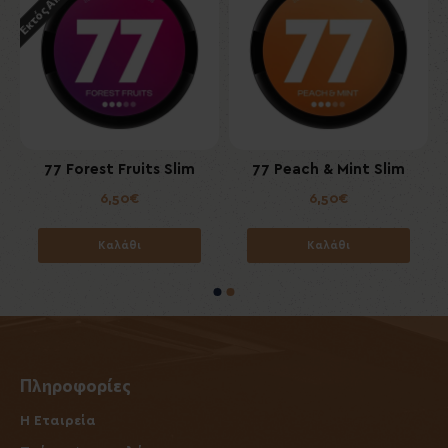
m
77 Forest Fruits Slim
77 Peach & Mint Slim
6,50€
6,50€
Καλάθι
Καλάθι
Πληροφορίες
Η Εταιρεία