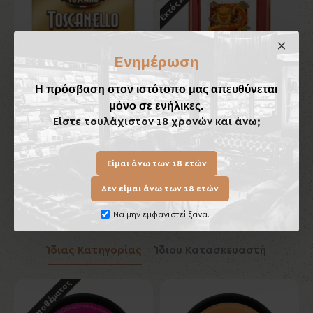
Ενημέρωση
Η πρόσβαση στον ιστότοπο μας απευθύνεται
μόνο σε ενήλικες.
Toscanello Giallo
Κεραμικό Τασάκι Πούρων
Είστε τουλάχιστον 18 χρονών και άνω;
Lubinski
7,70€
70,00€
Είμαι άνω των 18 ετών
Καλάθι
Καλάθι
Δεν είμαι άνω των 18 ετών
Να μην εμφανιστεί ξανα.
Ίδιας Κατηγορίας
Ίδιου Κατασκευαστή
Εκτός Αποθέματος