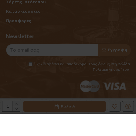
Χάρτης Ιστότοπου
Κατασκευαστές
Προσφορές
Newsletter
Εγγραφή
Έχω διαβάσει και αποδέχομαι τους όρους στη σελίδα
Πολιτική Απορρήτου
Καλάθι
©2025 Elhabanero.gr
Handcrafted by