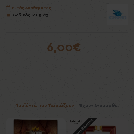
Εκτός Αποθέματος
Κωδικός:
ice-5023
6,00€
Προϊόντα που Ταιριάζουν
Έχουν Αγορασθεί
Εκτός Αποθέματος
Εκ