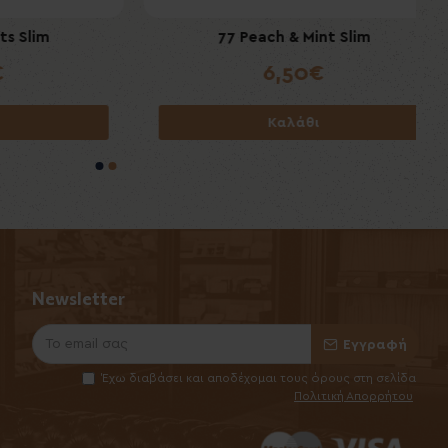
tra 5's
lim
PDR A Flores 1975 Gran Reserva
77 Peach & Mint Slim
Desflorado Puritos 6's
6,50€
29,00€
Καλάθι
Καλάθι
Newsletter
Εγγραφή
Έχω διαβάσει και αποδέχομαι τους όρους στη σελίδα
Πολιτική Απορρήτου