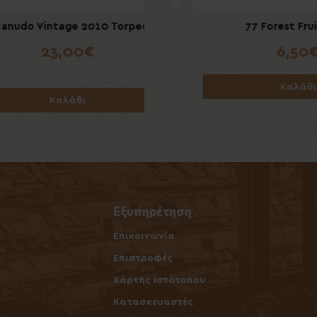
 Vintage 2010 Torpedo
 Black Currant Ice Slim
Villiger Premium No7 Suma
77 Forest Fruits S
23,00€
6,50€
7,50€
6,50€
Καλάθι
Καλάθι
Καλάθι
Καλάθι
Εξυπηρέτηση
Επικοινωνία
ν
Επιστροφές
Χάρτης Ιστότοπου
Κατασκευαστές