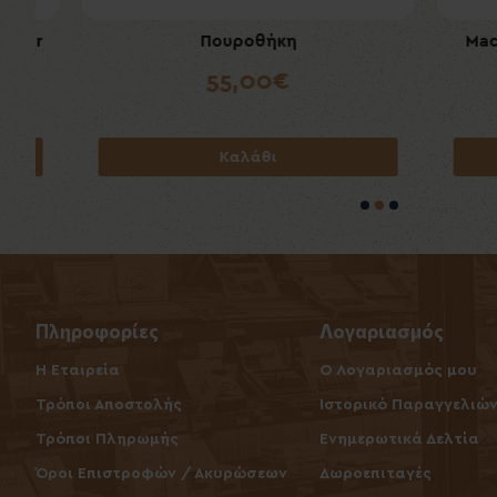
Πουροθήκη
Macanudo
77
55,00€
Καλάθι
Πληροφορίες
Λογαριασμός
Η Εταιρεία
O Λογαριασμός μου
Τρόποι Αποστολής
Ιστορικό Παραγγελιώ
Τρόποι Πληρωμής
Ενημερωτικά Δελτία
Όροι Επιστροφών / Ακυρώσεων
Δωροεπιταγές