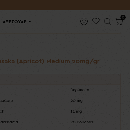
0
ΑΞΕΣΟΥΑΡ
asaka (Apricot) Medium 20mg/gr
ά
Βερύκοκο
αμμάριο
20 mg
uch
14 mg
υσκευασία
20 Pouches