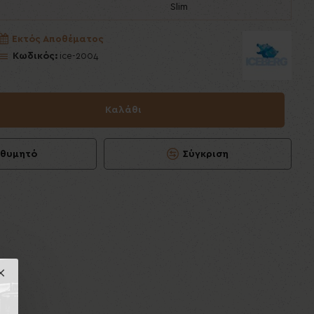
Slim
Εκτός Αποθέματος
Κωδικός:
ice-2004
Καλάθι
ιθυμητό
Σύγκριση