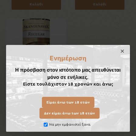
Καλάθι
Καλάθι
Ενημέρωση
Η πρόσβαση στον ιστότοπο μας απευθύνεται
μόνο σε ενήλικες.
Είστε τουλάχιστον 18 χρονών και άνω;
SKANDINAVIK Regular 40gr
12,50€
Είμαι άνω των 18 ετών
Καλάθι
Δεν είμαι άνω των 18 ετών
Να μην εμφανιστεί ξανα.
Έχετε φτάσει στο τέλος της λίστας.