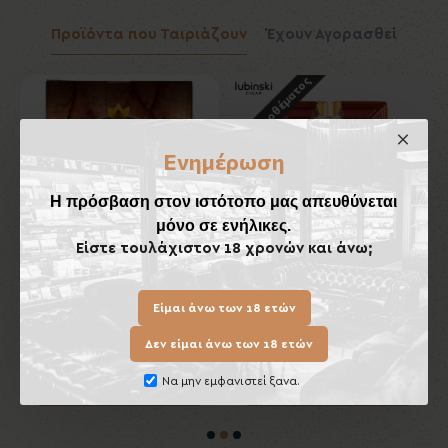
Προϊόντα που Ταιριάζουν
Έχουν Αγορασθεί
Εκτός Αποθέματος
Εκ
Ενημέρωση
Η πρόσβαση στον ιστότοπο μας απευθύνεται
μόνο σε ενήλικες.
Είστε τουλάχιστον 18 χρονών και άνω;
Toscanello Giallo
Κεραμικό Τασάκι Πούρων
Είμαι άνω των 18 ετών
Lubinski
7,70€
70,00€
Δεν είμαι άνω των 18 ετών
Να μην εμφανιστεί ξανα.
Καλάθι
Καλάθι