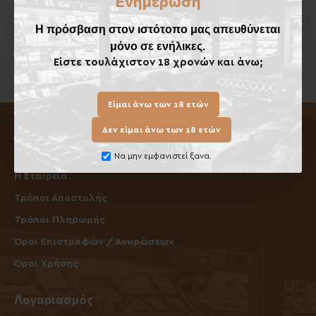
Ενημέρωση
Η πρόσβαση στον ιστότοπο μας απευθύνεται
Έχετε φτάσει στο τέλος της λίστας.
μόνο σε ενήλικες.
Είστε τουλάχιστον 18 χρονών και άνω;
Είμαι άνω των 18 ετών
Δεν είμαι άνω των 18 ετών
Πληροφορίες
Να μην εμφανιστεί ξανα.
Η Εταιρεία
Τρόποι Αποστολής
Τρόποι Πληρωμής
Όροι Επιστροφών / Ακυρώσεων
Όροι Χρήσης
Λογαριασμός