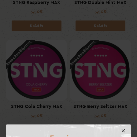
STNG Raspberry MAX
STNG Double Mint MAX
5,50€
5,50€
Καλάθι
Καλάθι
Εκτός Αποθέματος
Εκτός Αποθέματος
STNG Cola Cherry MAX
STNG Berry Seltzer MAX
5,50€
5,50€
Καλάθι
Καλάθι