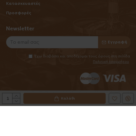
Κατασκευαστές
Προσφορές
Newsletter
Εγγραφή
Έχω διαβάσει και αποδέχομαι τους όρους στη σελίδα
Πολιτική Απορρήτου
Καλάθι
©2025 Elhabanero.gr
Handcrafted by