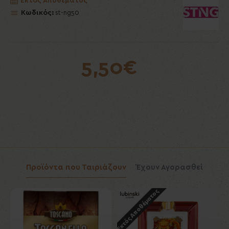
Εκτός Αποθέματος
Κωδικός:
st-ng50
5,50€
Προϊόντα που Ταιριάζουν
Έχουν Αγορασθεί
Εκτός Αποθέματος
Εκ