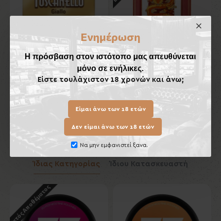
Ενημέρωση
Η πρόσβαση στον ιστότοπο μας απευθύνεται
μόνο σε ενήλικες.
Toscanello Giallo
Κεραμικό Τασάκι Πούρων
Lubinski
Είστε τουλάχιστον 18 χρονών και άνω;
7,70€
70,00€
Είμαι άνω των 18 ετών
Καλάθι
Καλάθι
Δεν είμαι άνω των 18 ετών
Να μην εμφανιστεί ξανα.
Ίδιας Κατηγορίας
Ίδιου Κατασκευαστή
Εκτός Αποθέματος