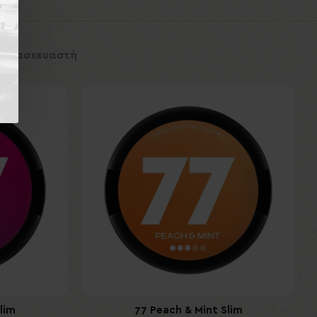
 Κατασκευαστή
Εκτός Αποθέματος
lim
Garant Extreme Cola 50mg/gr
77 Peach & Mint Slim