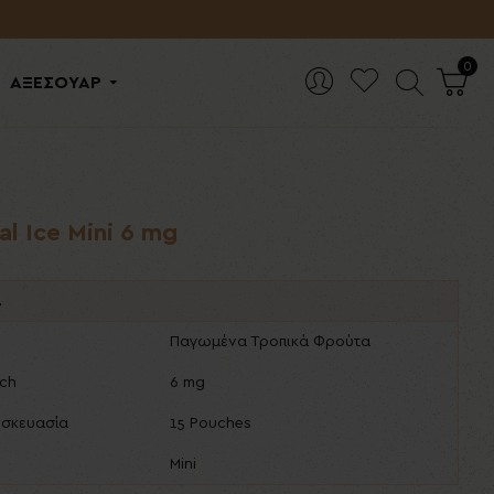
0
ΑΞΕΣΟΥΑΡ
l Ice Mini 6 mg
ά
Παγωμένα Τροπικά Φρούτα
uch
6 mg
υσκευασία
15 Pouches
Mini