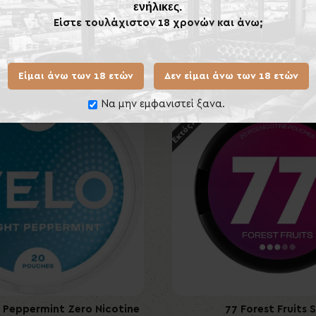
ενήλικες.
Είστε τουλάχιστον 18 χρονών και άνω;
Ίδιας Κατηγορίας
Ίδιου
Είμαι άνω των 18 ετών
Δεν είμαι άνω των 18 ετών
Εκτός Αποθέματος
Νέο
Να μην εμφανιστεί ξανα.
 Peppermint Zero Nicotine
 Black Currant Ice Slim
Cuba Black Cherry
77 Forest Fruits S