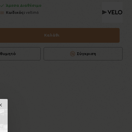
Άμεσα Διαθέσιμο
Κωδικός:
veltim6
Καλάθι
ιθυμητό
Σύγκριση