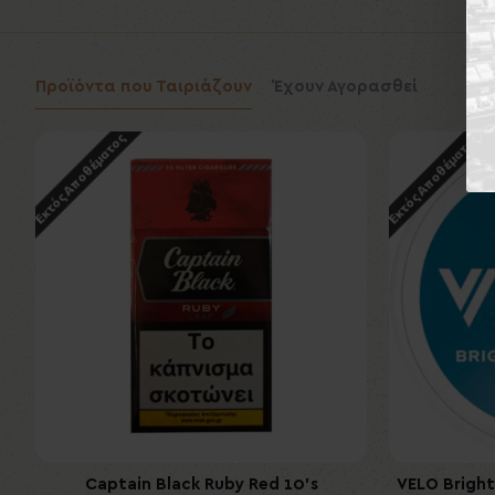
Προϊόντα που Ταιριάζουν
Έχουν Αγορασθεί
Εκτός Αποθέματος
Εκτός Αποθέματος
Captain Black Ruby Red 10's
VELO Bright
77