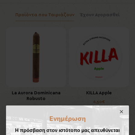
Προϊόντα που Ταιριάζουν
Έχουν Αγορασθεί
La Aurora Dominicana
KILLA Apple
Robusto
6,50€
17,50€
Ενημέρωση
Καλάθι
Καλάθι
Η πρόσβαση στον ιστότοπο μας απευθύνεται