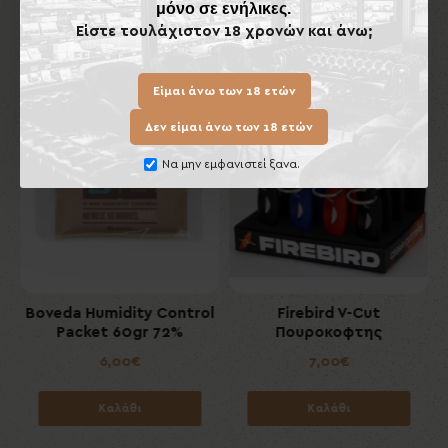
μόνο σε ενήλικες.
Είστε τουλάχιστον 18 χρονών και άνω;
Ίδιας Κατηγορίας
Είμαι άνω των 18 ετών
Εκ
Δεν είμαι άνω των 18 ετών
Να μην εμφανιστεί ξανα.
l
Boveda Humidity Control
Firebird V-Cut
Packet 60gr 72%
Πουροκοφτης
6,00€
7,00€
Καλάθι
Καλάθι