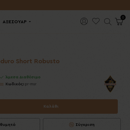
0
ΑΞΕΣΟΥΑΡ
aduro Short Robusto
Άμεσα Διαθέσιμο
Κωδικός:
pr-msr
Καλάθι
ιθυμητό
Σύγκριση