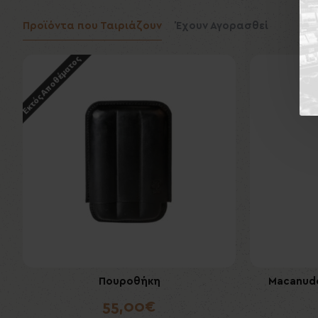
Προϊόντα που Ταιριάζουν
Έχουν Αγορασθεί
Εκτός Αποθέματος
Πουροθήκη
Macanudo
Arturo
55,00€