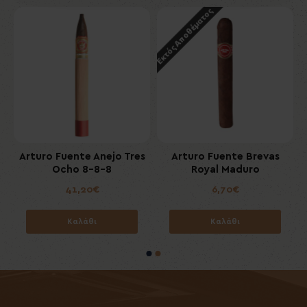
Εκτός Αποθέματος
8
Arturo Fuente Anejo Tres
Arturo Fuente Brevas
Ocho 8-8-8
Royal Maduro
41,20€
6,70€
Καλάθι
Καλάθι