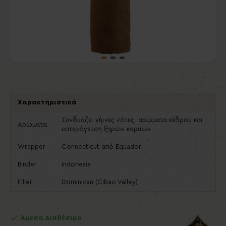
Χαρακτηριστικά
Συνδυάζει γήινες νότες, αρώματα κέδρου και
Αρώματα
υστερόγευση ξηρών καρπών
Wrapper
Connecticut από Equador
Binder
Indonesia
Filler
Dominican (Cibao Valley)
Άμεσα Διαθέσιμο