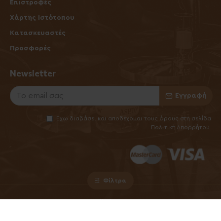
Επιστροφές
Χάρτης Ιστότοπου
Κατασκευαστές
Προσφορές
Newsletter
Εγγραφή
Έχω διαβάσει και αποδέχομαι τους όρους στη σελίδα
Πολιτική Απορρήτου
Φίλτρα
©2025 Elhabanero.gr
Handcrafted by