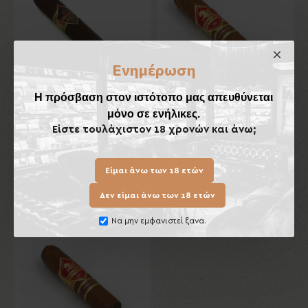
Ενημέρωση
Η πρόσβαση στον ιστότοπο μας απευθύνεται
μόνο σε ενήλικες.
Principes Maduro Robusto
Principes Nicaragua
Είστε τουλάχιστον 18 χρονών και άνω;
Robusto
5,50€
5,50€
Είμαι άνω των 18 ετών
Καλάθι
Καλάθι
Δεν είμαι άνω των 18 ετών
Να μην εμφανιστεί ξανα.