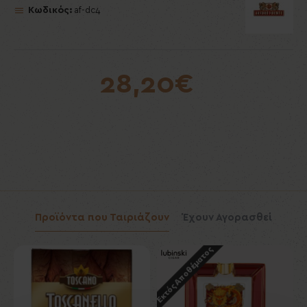
Κωδικός:
af-dc4
28,20€
Προϊόντα που Ταιριάζουν
Έχουν Αγορασθεί
Εκτός Αποθέματος
Εκ