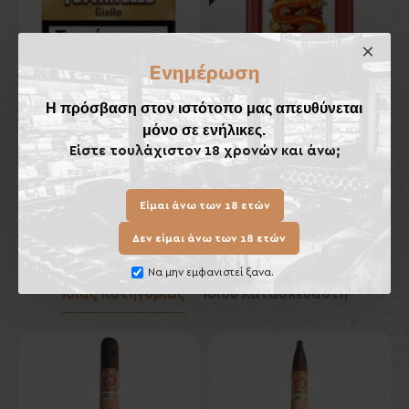
Ενημέρωση
Η πρόσβαση στον ιστότοπο μας απευθύνεται
Toscanello Giallo
Κεραμικό Τασάκι Πούρων
μόνο σε ενήλικες.
Lubinski
7,70€
Είστε τουλάχιστον 18 χρονών και άνω;
70,00€
Καλάθι
Καλάθι
Είμαι άνω των 18 ετών
Δεν είμαι άνω των 18 ετών
Να μην εμφανιστεί ξανα.
Ίδιας Κατηγορίας
Ίδιου Κατασκευαστή