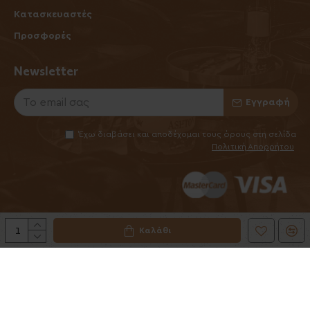
Κατασκευαστές
Προσφορές
Newsletter
Εγγραφή
Έχω διαβάσει και αποδέχομαι τους όρους στη σελίδα
Πολιτική Απορρήτου
Καλάθι
©2025 Elhabanero.gr
Handcrafted by