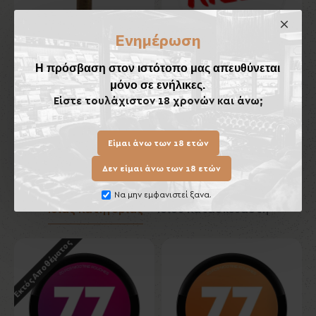
Ενημέρωση
Η πρόσβαση στον ιστότοπο μας απευθύνεται
La Aurora Dominicana
KILLA Apple
μόνο σε ενήλικες.
Robusto
6,50€
Είστε τουλάχιστον 18 χρονών και άνω;
17,50€
Καλάθι
Καλάθι
Είμαι άνω των 18 ετών
Δεν είμαι άνω των 18 ετών
Να μην εμφανιστεί ξανα.
Ίδιας Κατηγορίας
Ίδιου Κατασκευαστή
Εκτός Αποθέματος